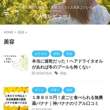
Over40も明るく生きる！失敗コミコミ人生丸ごとレビュ
ーブログ
人生レビュー！
HOME
>
美容
>
美容
おすすめ
節約
美容
本当に速乾だった！ヘアドライタオル
があれば冬のプールも怖くない
2024/12/4
時短
ギフト
子育て
美容
１本８００円！皮ごと食べられる無農
薬バナナ｜神バナナのリアル口コミ
2023/9/30