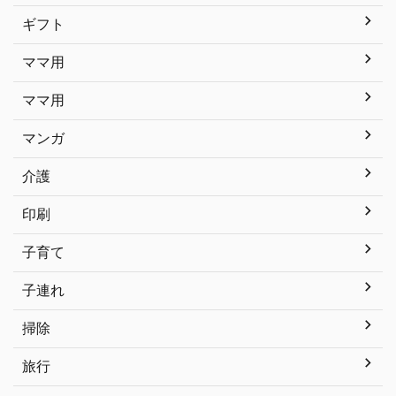
ギフト
ママ用
ママ用
マンガ
介護
印刷
子育て
子連れ
掃除
旅行