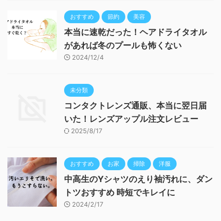
おすすめ
節約
美容
本当に速乾だった！ヘアドライタオル
があれば冬のプールも怖くない
2024/12/4
未分類
コンタクトレンズ通販、本当に翌日届
いた！レンズアップル注文レビュー
2025/8/17
おすすめ
お家
掃除
洋服
中高生のYシャツのえり袖汚れに、ダン
トツおすすめ 時短でキレイに
2024/2/17