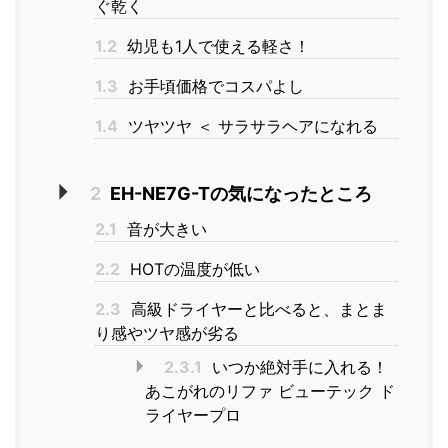
ぐ乾く
1.2
幼児も1人で使える軽さ！
1.3
お手頃価格でコスパよし
1.4
ツヤツヤ ＜ サラサラヘアになれる
2
EH-NE7G-Tの気になったところ
2.1
音が大きい
2.2
HOTの温度が低い
2.3
高級ドライヤーと比べると、まとま
り感やツヤ感が劣る
2.3.1
いつか絶対手に入れる！
あこがれのリファ ビューテック ド
ライヤープロ