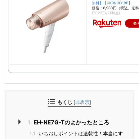
無料】【KK9N0D18P】
価格：6,980円（税込、送料
(2023/3/21時点)
楽
もくじ
[
非表示
]
1
EH-NE7G-Tのよかったところ
1.1
いちおしポイントは速乾性！本当にす